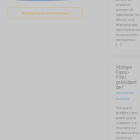
création :
penser un
Découvrir plus d'interviews
spectacle; un
décor; une
dramaturgie
des moment
toujours très
vertigineux
[...]”
Hicham
Fassi-
Fihri,
président
de l'
association
Aviscène
“Ce que je
préfère c’est
avant tout la
création ! Le
moment où
on passe d’un
texte à un