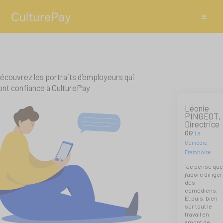
écouvrez les portraits d’employeurs qui
ont confiance à CulturePay
Léonie
PINGEOT,
Directrice
de
La
Comédie
Framboise
“Je pense qu
j’adore diriger
des
comédiens.
Et puis, bien
sûr tout le
travail en
amont de