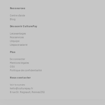
Ressources
Centre d'aide
Blog
Découvrir CulturePay
Les avantages
Nos services
L'équipe
L'espace salarié
Plus
Se connecter
Mentions légales
CGU
Politique de confidentialité
Nous contacter
Voir le numéro
hello@culturepay.fr
8 rue Dr. Regnault, Rennes (35)