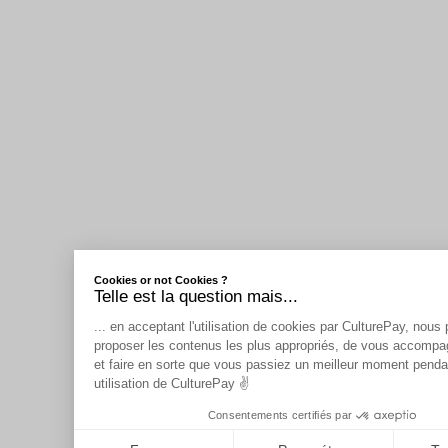
Cookies or not Cookies ?
Telle est la question mais...
Plateforme de Gestion du Consentement : Personnalisez vos Opti
... en acceptant l'utilisation de cookies par CulturePay, nou
proposer les contenus les plus appropriés, de vous accompa
Axeptio consent
et faire en sorte que vous passiez un meilleur moment penda
utilisation de CulturePay ✌️
Consentements certifiés par