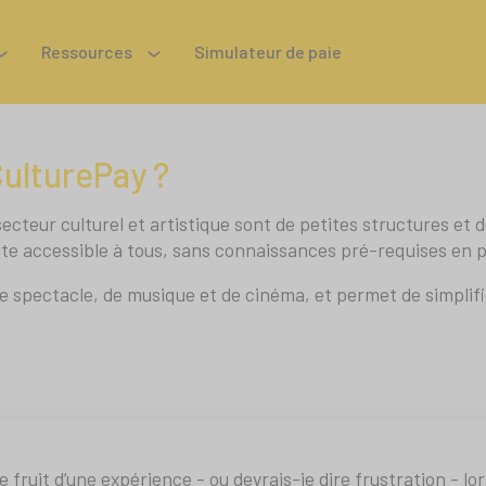
Ressources
Simulateur de paie
CulturePay ?
ecteur culturel et artistique sont de petites structures et 
ite accessible à tous, sans connaissances pré-requises en p
de spectacle, de musique et de cinéma, et permet de simplif
le fruit d’une expérience - ou devrais-je dire frustration - l