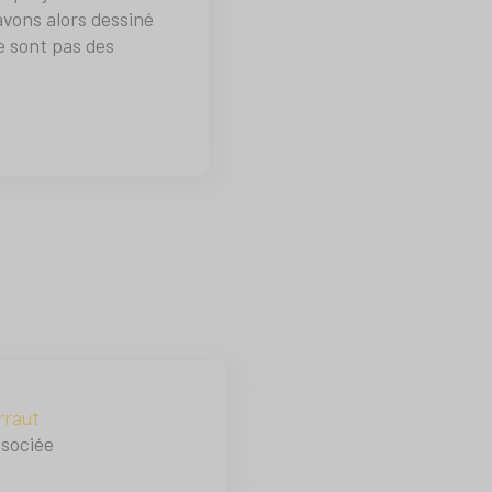
avons alors dessiné
ne sont pas des
rraut
ssociée