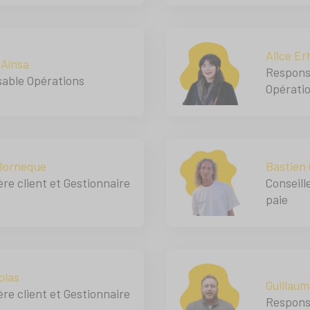
Alice Er
 Aínsa
Responsa
able Opérations
Opérati
Borneque
Bastien 
ère client et Gestionnaire
Conseill
paie
olas
Guillaum
ère client et Gestionnaire
Respons