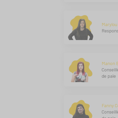
Marylou
Respons
Manon 
Conseill
de paie
Fanny C
Conseill
de paie