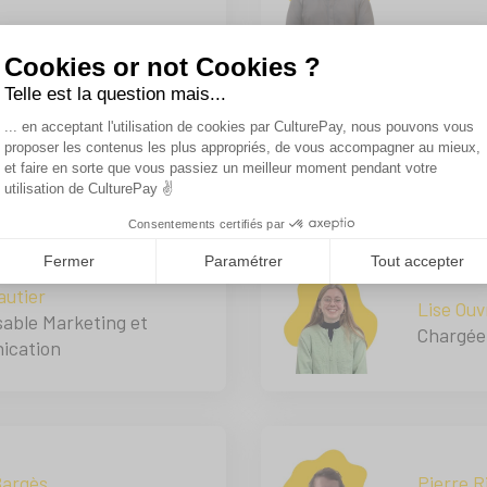
Cookies or not Cookies ?
Telle est la question mais...
Plateforme de Gestion du Consentemen
... en acceptant l'utilisation de cookies par CulturePay, nous pouvons vous
Buresi-Lang
Romane 
proposer les contenus les plus appropriés, de vous accompagner au mieux,
Axeptio consent
ial Junior
Commerc
et faire en sorte que vous passiez un meilleur moment pendant votre
utilisation de CulturePay ✌️
Consentements certifiés par
Fermer
Paramétrer
Tout accepter
autier
Lise Ouv
able Marketing et
Chargée
ication
Bargès
Pierre R