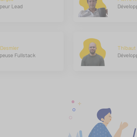
peur Lead
Développ
Desmier
Thibaut 
peuse Fullstack
Développ