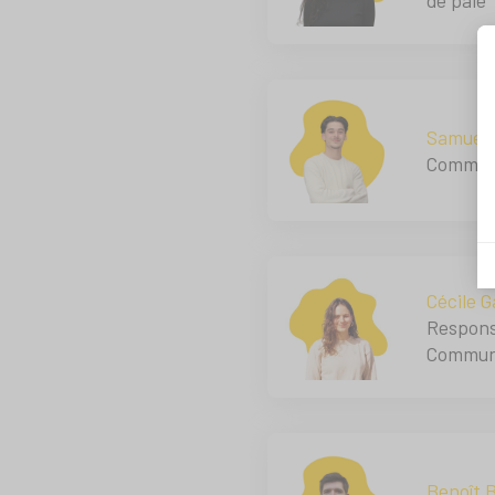
Samuel 
Commerc
Cécile G
Respons
Commun
Benoît 