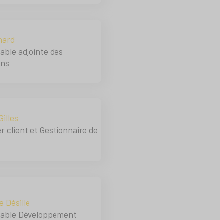
hard
ble adjointe des
ons
Gilles
er client et Gestionnaire de
e Désille
able Développement